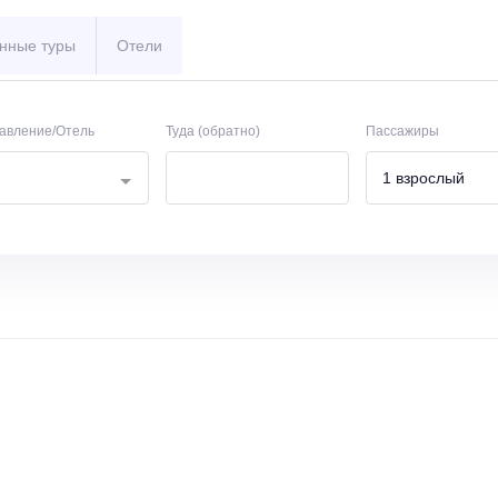
нные туры
Отели
авление/Отель
Туда (обратно)
Пассажиры
1 взрослый